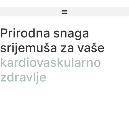
Prirodna snaga
srijemuša za vaše
kardiovaskularno
zdravlje